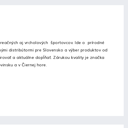
reačných aj vrcholových športovcov. Ide o prírodné
mi distribútormi pre Slovensko a výber produktov od
irovať a aktuálne dopĺňať.
Zárukou kvality je značka
insku a v Čiernej hore.