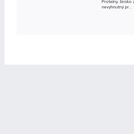
Proteíny, širok
nevyhnutný pr...