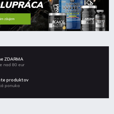
lne ZDARMA
e nad 80 eur
ute produktov
oká ponuka