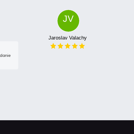
JV
Jaroslav Valachy
odanie