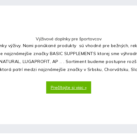
Výživové doplnky pre športovcov
nky výživy. Nami ponúkané produkty sú vhodné pre bežných, rek
te najznámejšie značky BASIC SUPPLEMENTS ktorej sme výhradný
 NATURAL, LUGAPROFIT, AP .. . Sortiment budeme postupne rozš
orá patrí medzi najznámejšie značky v Srbsku, Chorvátsku, Slov
Prečítajte si viac »