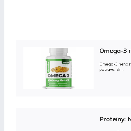
Omega-3 n
Omega-3 nenasýte
potrave. &n...
Proteíny: 