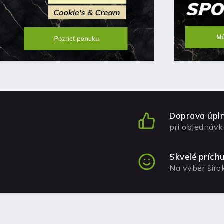
Doprava úp
pri objednávk
Skvelé prích
Na výber šir